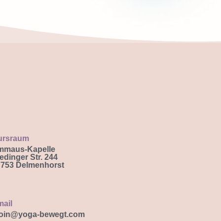
ursraum
mmaus-Kapelle
edinger Str. 244
753 Delmenhorst
ail
oin@yoga-bewegt.com