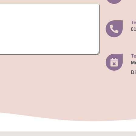
Te
01
T
Mo
Di