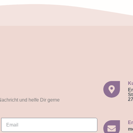
K
E
St
27
Nachricht und helfe Dir gerne
Em
m